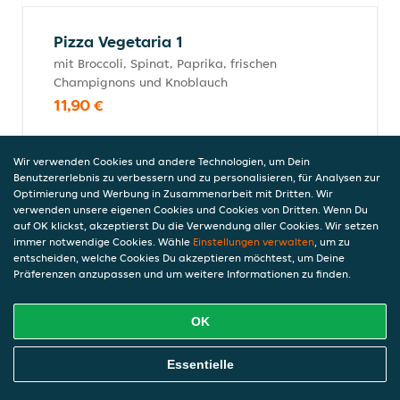
Pizza Vegetaria 1
mit Broccoli, Spinat, Paprika, frischen
Champignons und Knoblauch
11,90 €
Wir verwenden Cookies und andere Technologien, um Dein
Benutzererlebnis zu verbessern und zu personalisieren, für Analysen zur
Pizza Diavolo
Optimierung und Werbung in Zusammenarbeit mit Dritten. Wir
mit Paprika, Peperoni, Tabasco und
verwenden unsere eigenen Cookies und Cookies von Dritten. Wenn Du
Knoblauch
auf OK klickst, akzeptierst Du die Verwendung aller Cookies. Wir setzen
immer notwendige Cookies. Wähle
Einstellungen verwalten
, um zu
10,50 €
entscheiden, welche Cookies Du akzeptieren möchtest, um Deine
Präferenzen anzupassen und um weitere Informationen zu finden.
Pizza Margherita
OK
Tomatensauce,Käse
Online Essen Bestellen
Essentielle
8,90 €