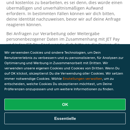
und kostenlos zu bearbeiten, es sei denn, dies würde einen
übermäßigen und unverhältnismäßigen Aufwand
erfordern. In bestimmten Fällen können wir dich bitten,
deine Identität nachzuweisen, bevor wir auf deine Anfrage
reagieren können.
Bei Anfragen zur Verarbeitung oder Weitergabe
personenbezogener Daten im Zusammenhang mit JET Pay
und/oder JET Pay Card wende dich bitte an die Person, die
dir das JET Pay-Guthaben gewährt (das kann dein
Wir verwenden Cookies und andere Technologien, um Dein
Arbeitgeber, Geschäftspartner usw. sein). Dies ist
Benutzererlebnis zu verbessern und zu personalisieren, für Analysen zur
erforderlich, da JET und die Person, die dir das Guthaben
Optimierung und Werbung in Zusammenarbeit mit Dritten. Wir
gewährt, eine separate Verantwortung für die Verarbeitung
verwenden unsere eigenen Cookies und Cookies von Dritten. Wenn Du
und den Schutz deiner personenbezogenen Daten haben.
auf OK klickst, akzeptierst Du die Verwendung aller Cookies. Wir setzen
immer notwendige Cookies. Wähle
Einstellungen verwalten
, um zu
Solltest du weitere Fragen oder Beschwerden in Bezug auf
entscheiden, welche Cookies Du akzeptieren möchtest, um Deine
die Verarbeitung deiner personenbezogenen Daten haben,
Präferenzen anzupassen und um weitere Informationen zu finden.
kontaktieren wir dich gerne. Wir würden uns auch über
Tipps oder Vorschläge zur Verbesserung unserer Erklärung
freuen.
OK
Sicherheit
Essentielle
JET nimmt den Schutz personenbezogener Daten sehr ernst