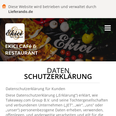
Diese Website wird betrieben und verwaltet durch
Lieferando.de
EKICI CAFé &
RESTAURANT
DATEN
SCHUTZERKLÄRUNG
Datenschutzerklärung für Kunden
Diese Datenschutzerklärung („Erklärung“) erklärt, wie
Takeaway.com Group B.V. und seine Tochtergesellschaften
und verbundenen Unternehmen („JET“, „wir“, „uns“ oder
„unser“) personenbezogene Daten erheben, verwenden,
offenlegen, und anderweitig verarbeiten und gilt für die